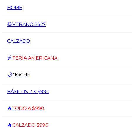
HOME
🌻
VERANO SS27
CALZADO
🎉
FERIA AMERICANA
🌙
NOCHE
BÁSICOS 2 X $990
🔥
TODO A $990
🔥
CALZADO $990