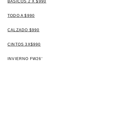
BÁSICOS 2 X $990
TODO A $990
CALZADO $990
CINTOS 3X$990
INVIERNO FW26'
VER TODO
BLUSAS
TOPS Y REMERAS
VESTIDOS
CAMISAS
SWEATERS Y CAMPERAS
PANTALONES Y JEANS
CHALECOS