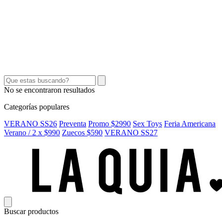
SEX TOYS
SHORTS Y POLLERAS
ACCESORIOS
CINTOS
CARTERAS
No se encontraron resultados
Categorías populares
VERANO SS26
Preventa
Promo $2990
Sex Toys
Feria Americana
Verano / 2 x $990
Zuecos $590
VERANO SS27
Buscar productos