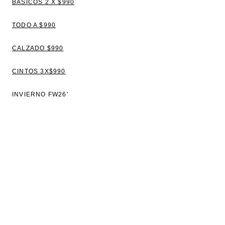
BÁSICOS 2 X $990
TODO A $990
CALZADO $990
CINTOS 3X$990
INVIERNO FW26'
VER TODO
BLUSAS
TOPS Y REMERAS
VESTIDOS
CAMISAS
SWEATERS Y CAMPERAS
PANTALONES Y JEANS
CHALECOS