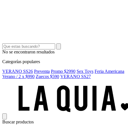
SEX TOYS
SHORTS Y POLLERAS
ACCESORIOS
CINTOS
CARTERAS
No se encontraron resultados
Categorías populares
VERANO SS26
Preventa
Promo $2990
Sex Toys
Feria Americana
Verano / 2 x $990
Zuecos $590
VERANO SS27
Buscar productos