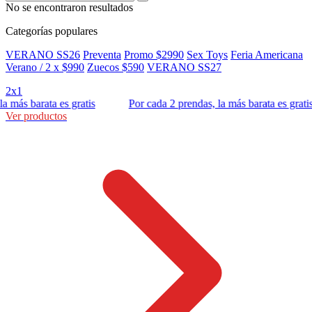
No se encontraron resultados
Categorías populares
VERANO SS26
Preventa
Promo $2990
Sex Toys
Feria Americana
Verano / 2 x $990
Zuecos $590
VERANO SS27
2x1
más barata es gratis
Por cada 2 prendas, la más barata es gratis
Ver productos