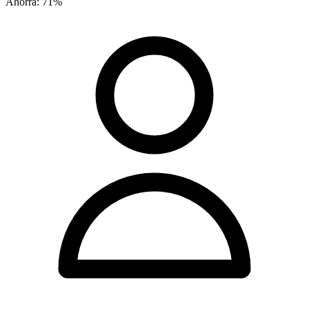
Ahorra:
71
%