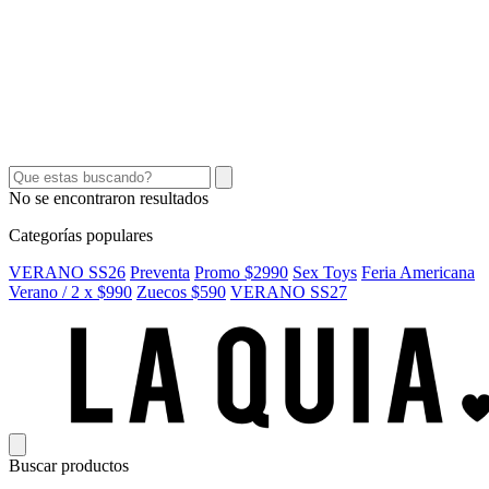
SEX TOYS
SHORTS Y POLLERAS
ACCESORIOS
CINTOS
CARTERAS
No se encontraron resultados
Categorías populares
VERANO SS26
Preventa
Promo $2990
Sex Toys
Feria Americana
Verano / 2 x $990
Zuecos $590
VERANO SS27
Buscar productos