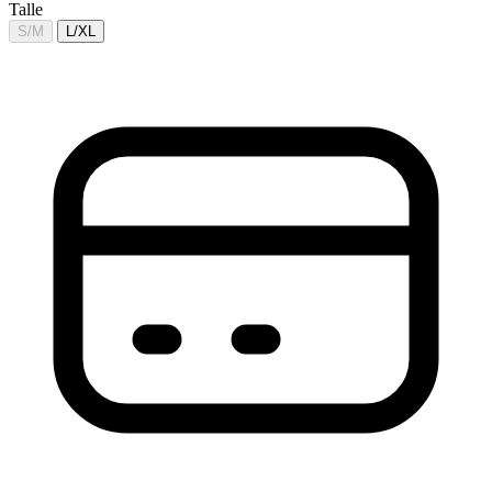
Talle
S/M
L/XL