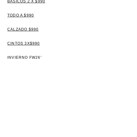
BÁSICOS 2 X $990
TODO A $990
CALZADO $990
CINTOS 3X$990
INVIERNO FW26'
VER TODO
BLUSAS
TOPS Y REMERAS
VESTIDOS
CAMISAS
SWEATERS Y CAMPERAS
PANTALONES Y JEANS
CHALECOS