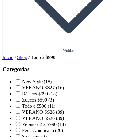
Wishlist
Inicio
/
Shop
/
Todo a $990
Categorias
New Style
(18)
VERANO SS27
(16)
Básicos $990
(18)
Zuecos $590
(3)
Todo a $590
(11)
VERANO SS26
(39)
VERANO SS26
(39)
Verano / 2 x $990
(14)
Feria Americana
(29)
Sex Toys
(2)