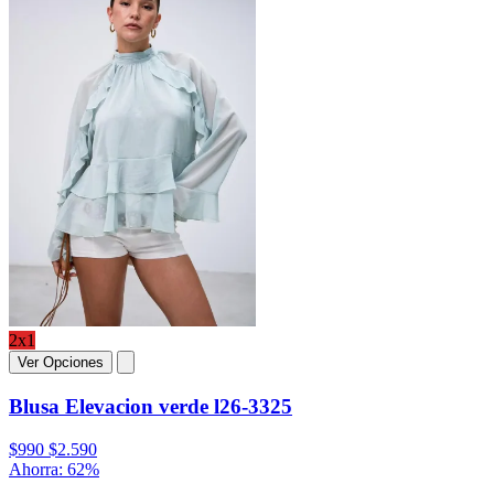
2x1
Ver Opciones
Blusa Elevacion verde l26-3325
$990
$2.590
Ahorra: 62%