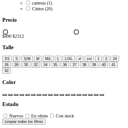
carteras
(1)
Cintos
(20)
Precio
$490
$2312
Talle
XS
S
S/M
M
M/L
L
L/XL
xl
xxl
1
2
24
26
28
30
32
34
35
36
37
38
39
40
41
42
Color
Estado
Nuevos
En oferta
Con stock
Limpiar todos los filtros