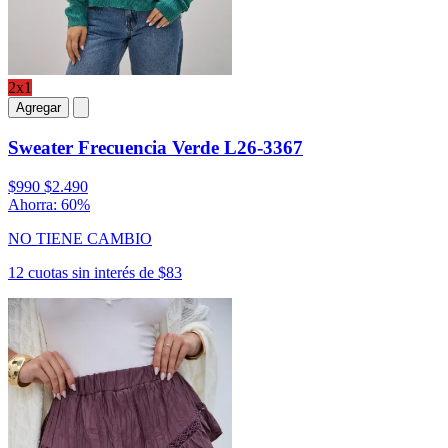
2x1
Agregar
Sweater Frecuencia Verde L26-3367
$990
$2.490
Ahorra: 60%
NO TIENE CAMBIO
12 cuotas sin interés de $83