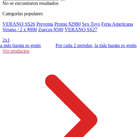
No se encontraron resultados
Categorías populares
VERANO SS26
Preventa
Promo $2990
Sex Toys
Feria Americana
Verano / 2 x $990
Zuecos $590
VERANO SS27
2x1
s barata es gratis
Por cada 2 prendas, la más barata es gratis
Ver productos