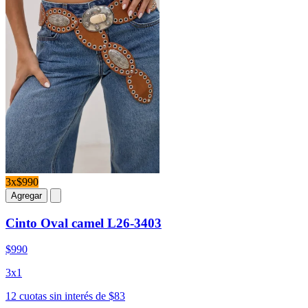
3x$990
Agregar
Cinto Oval camel L26-3403
$990
3x1
12 cuotas sin interés de $83