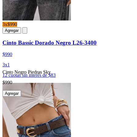
3x$990
Agregar
Cinto Bassic Dorado Negro L26-3400
$990
3x1
Cinto Negro Piedras Sky
12 cuotas sin interés de $83
$990
Agregar