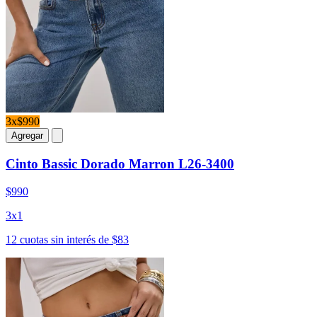
3x$990
Agregar
Cinto Bassic Dorado Marron L26-3400
$990
3x1
12 cuotas sin interés de $83