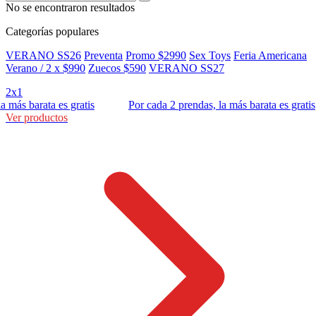
No se encontraron resultados
Categorías populares
VERANO SS26
Preventa
Promo $2990
Sex Toys
Feria Americana
Verano / 2 x $990
Zuecos $590
VERANO SS27
2x1
s barata es gratis
Por cada 2 prendas, la más barata es gratis
Ver productos