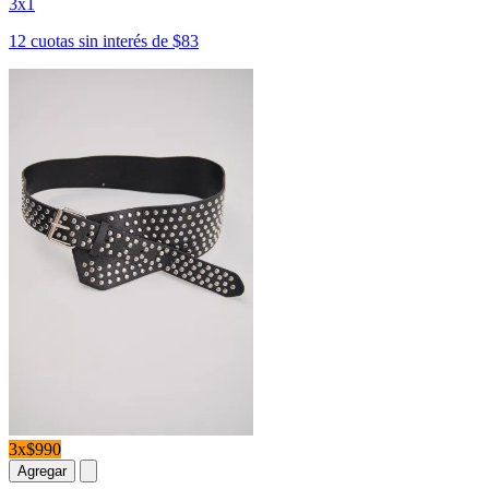
3x1
12 cuotas sin interés de $83
3x$990
Agregar