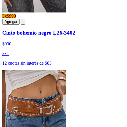
3x$990
Agregar
Cinto bohemio negro L26-3402
$990
3x1
12 cuotas sin interés de $83