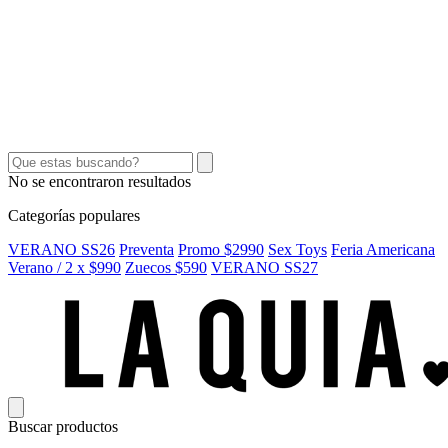
SEX TOYS
SHORTS Y POLLERAS
ACCESORIOS
CINTOS
CARTERAS
No se encontraron resultados
Categorías populares
VERANO SS26
Preventa
Promo $2990
Sex Toys
Feria Americana
Verano / 2 x $990
Zuecos $590
VERANO SS27
Buscar productos