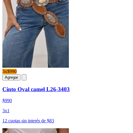
3x$990
Agregar
Cinto Oval camel L26-3403
$990
3x1
12 cuotas sin interés de $83