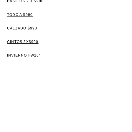
BÁSICOS 2 X $990
TODO A $990
CALZADO $990
CINTOS 3X$990
INVIERNO FW26'
VER TODO
BLUSAS
TOPS Y REMERAS
VESTIDOS
CAMISAS
SWEATERS Y CAMPERAS
PANTALONES Y JEANS
CHALECOS