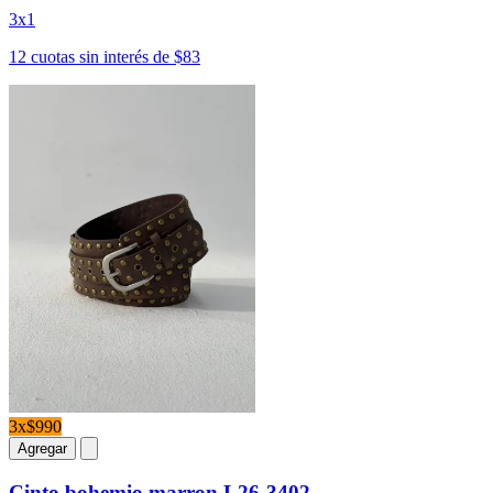
3x1
12 cuotas sin interés de $83
3x$990
Agregar
Cinto bohemio marron L26-3402