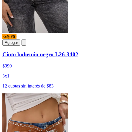
3x$990
Agregar
Cinto bohemio negro L26-3402
$990
3x1
12 cuotas sin interés de $83