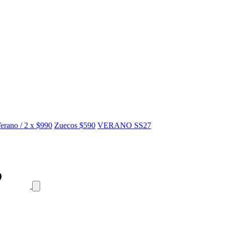
erano / 2 x $990
Zuecos $590
VERANO SS27