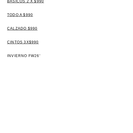
BÁSICOS 2 X $990
TODO A $990
CALZADO $990
CINTOS 3X$990
INVIERNO FW26'
VER TODO
BLUSAS
TOPS Y REMERAS
VESTIDOS
CAMISAS
SWEATERS Y CAMPERAS
PANTALONES Y JEANS
CHALECOS