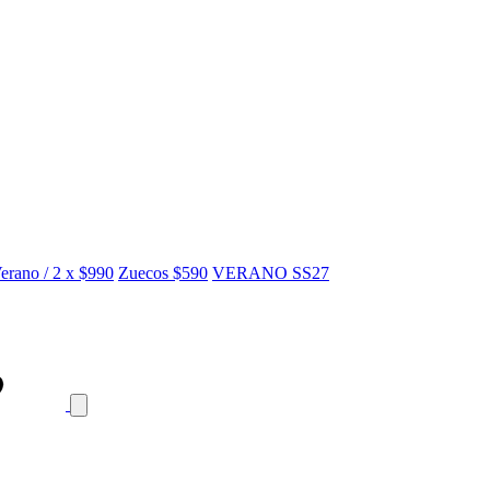
erano / 2 x $990
Zuecos $590
VERANO SS27