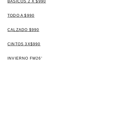
BÁSICOS 2 X $990
TODO A $990
CALZADO $990
CINTOS 3X$990
INVIERNO FW26'
VER TODO
BLUSAS
TOPS Y REMERAS
VESTIDOS
CAMISAS
SWEATERS Y CAMPERAS
PANTALONES Y JEANS
CHALECOS