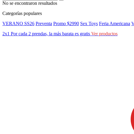
No se encontraron resultados
Categorías populares
VERANO SS26
Preventa
Promo $2990
Sex Toys
Feria Americana
V
2x1
Por cada 2 prendas, la más barata es gratis
Ver productos