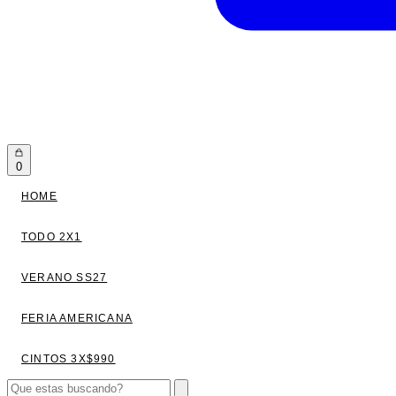
0
HOME
TODO 2X1
VERANO SS27
FERIA AMERICANA
CINTOS 3X$990