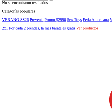
No se encontraron resultados
Categorías populares
VERANO SS26
Preventa
Promo $2990
Sex Toys
Feria Americana
V
2x1
Por cada 2 prendas, la más barata es gratis
Ver productos