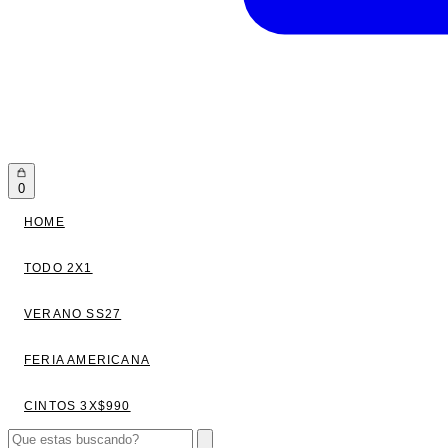
0
HOME
TODO 2X1
VERANO SS27
FERIA AMERICANA
CINTOS 3X$990