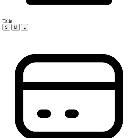
Talle
S
M
L