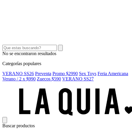
SEX TOYS
SHORTS Y POLLERAS
ACCESORIOS
CINTOS
CARTERAS
No se encontraron resultados
Categorías populares
VERANO SS26
Preventa
Promo $2990
Sex Toys
Feria Americana
Verano / 2 x $990
Zuecos $590
VERANO SS27
Buscar productos