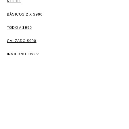
NOCHE
BÁSICOS 2 X $990
TODO A $990
CALZADO $990
INVIERNO FW26'
VER TODO
BLUSAS
TOPS Y REMERAS
VESTIDOS
CAMISAS
SWEATERS Y CAMPERAS
PANTALONES Y JEANS
CHALECOS