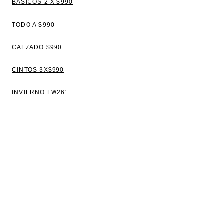
BÁSICOS 2 X $990
TODO A $990
CALZADO $990
CINTOS 3X$990
INVIERNO FW26'
VER TODO
BLUSAS
TOPS Y REMERAS
VESTIDOS
CAMISAS
SWEATERS Y CAMPERAS
PANTALONES Y JEANS
CHALECOS