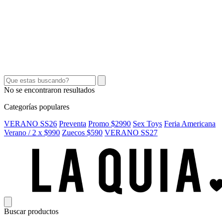
SEX TOYS
SHORTS Y POLLERAS
ACCESORIOS
CINTOS
CARTERAS
No se encontraron resultados
Categorías populares
VERANO SS26
Preventa
Promo $2990
Sex Toys
Feria Americana
Verano / 2 x $990
Zuecos $590
VERANO SS27
Buscar productos