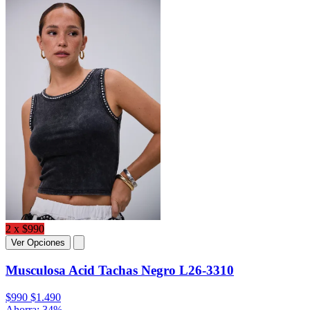
2 x $990
Ver Opciones
Musculosa Acid Tachas Negro L26-3310
$990
$1.490
Ahorra: 34%