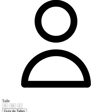
Talle
S
M
L
Guía de Talles