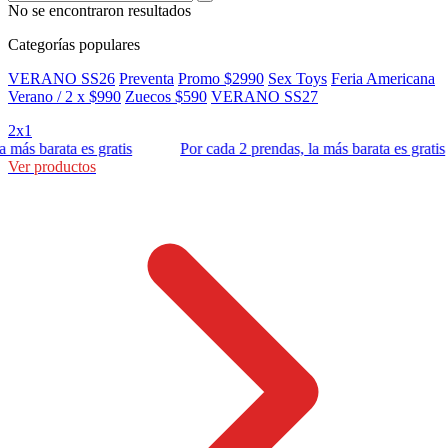
No se encontraron resultados
Categorías populares
VERANO SS26
Preventa
Promo $2990
Sex Toys
Feria Americana
Verano / 2 x $990
Zuecos $590
VERANO SS27
2x1
 barata es gratis
Por cada 2 prendas, la más barata es gratis
Ver productos