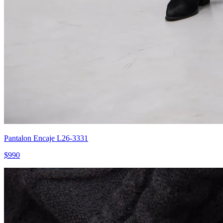
Pantalon Encaje L26-3331
$990