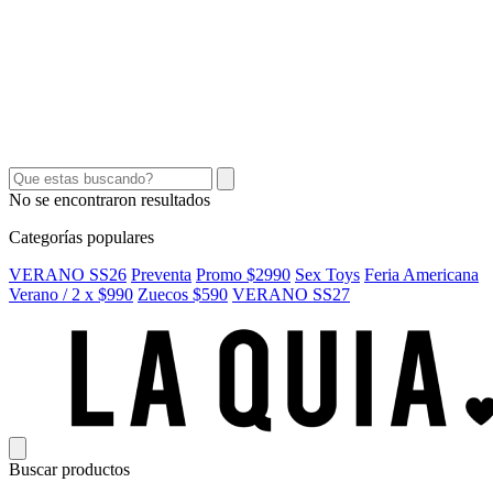
SEX TOYS
SHORTS Y POLLERAS
ACCESORIOS
CINTOS
CARTERAS
No se encontraron resultados
Categorías populares
VERANO SS26
Preventa
Promo $2990
Sex Toys
Feria Americana
Verano / 2 x $990
Zuecos $590
VERANO SS27
Buscar productos