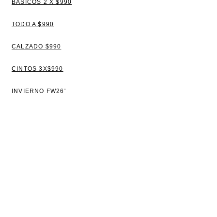
BÁSICOS 2 X $990
TODO A $990
CALZADO $990
CINTOS 3X$990
INVIERNO FW26'
VER TODO
BLUSAS
TOPS Y REMERAS
VESTIDOS
CAMISAS
SWEATERS Y CAMPERAS
PANTALONES Y JEANS
CHALECOS