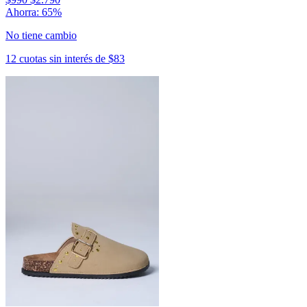
Ahorra: 65%
No tiene cambio
12 cuotas sin interés de $83