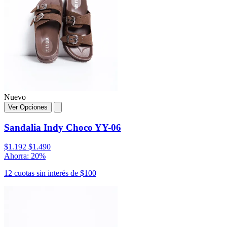
Nuevo
Ver Opciones
Sandalia Indy Choco YY-06
$1.192
$1.490
Ahorra: 20%
12 cuotas sin interés de $100