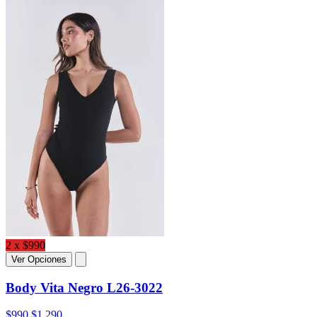
2 x $990
Ver Opciones
Body Vita Negro L26-3022
$990
$1.290