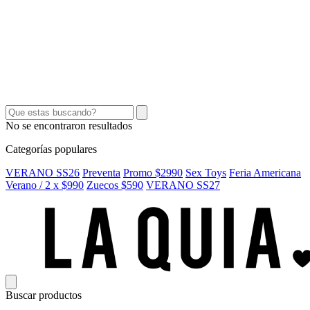
SEX TOYS
SHORTS Y POLLERAS
ACCESORIOS
CINTOS
CARTERAS
No se encontraron resultados
Categorías populares
VERANO SS26
Preventa
Promo $2990
Sex Toys
Feria Americana
Verano / 2 x $990
Zuecos $590
VERANO SS27
Buscar productos