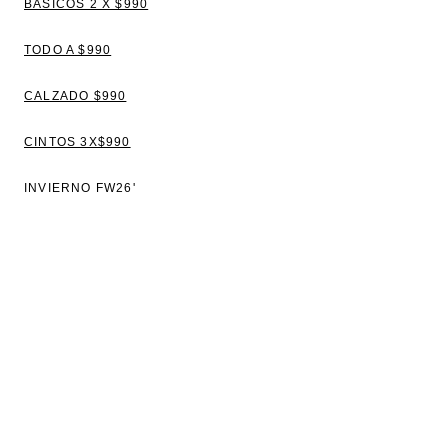
BÁSICOS 2 X $990
TODO A $990
CALZADO $990
CINTOS 3X$990
INVIERNO FW26'
VER TODO
BLUSAS
TOPS Y REMERAS
VESTIDOS
CAMISAS
SWEATERS Y CAMPERAS
PANTALONES Y JEANS
CHALECOS