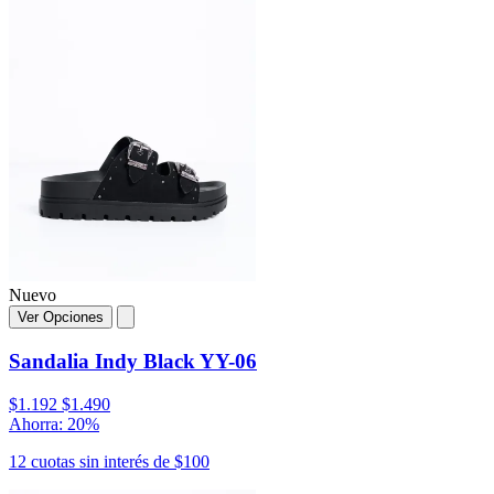
Nuevo
Ver Opciones
Sandalia Indy Black YY-06
$1.192
$1.490
Ahorra: 20%
12 cuotas sin interés de $100