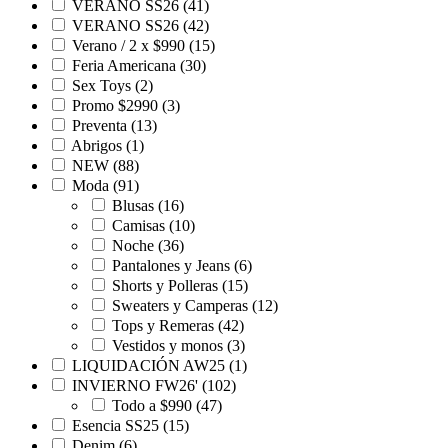
VERANO SS26
(41)
VERANO SS26
(42)
Verano / 2 x $990
(15)
Feria Americana
(30)
Sex Toys
(2)
Promo $2990
(3)
Preventa
(13)
Abrigos
(1)
NEW
(88)
Moda
(91)
Blusas
(16)
Camisas
(10)
Noche
(36)
Pantalones y Jeans
(6)
Shorts y Polleras
(15)
Sweaters y Camperas
(12)
Tops y Remeras
(42)
Vestidos y monos
(3)
LIQUIDACIÓN AW25
(1)
INVIERNO FW26'
(102)
Todo a $990
(47)
Esencia SS25
(15)
Denim
(6)