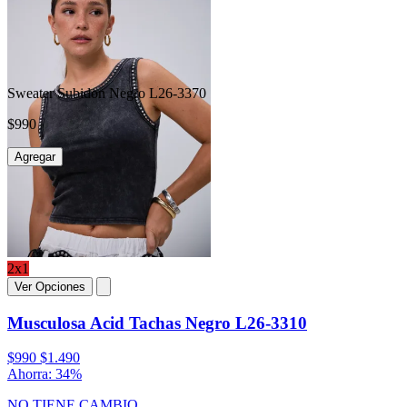
Sweater Subidon Negro L26-3370
$990
Agregar
2x1
Ver Opciones
Musculosa Acid Tachas Negro L26-3310
$990
$1.490
Ahorra: 34%
NO TIENE CAMBIO