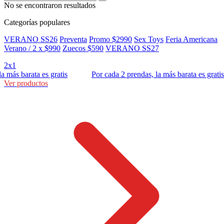
No se encontraron resultados
Categorías populares
VERANO SS26
Preventa
Promo $2990
Sex Toys
Feria Americana
Verano / 2 x $990
Zuecos $590
VERANO SS27
2x1
s barata es gratis
Por cada 2 prendas, la más barata es gratis
Ver productos