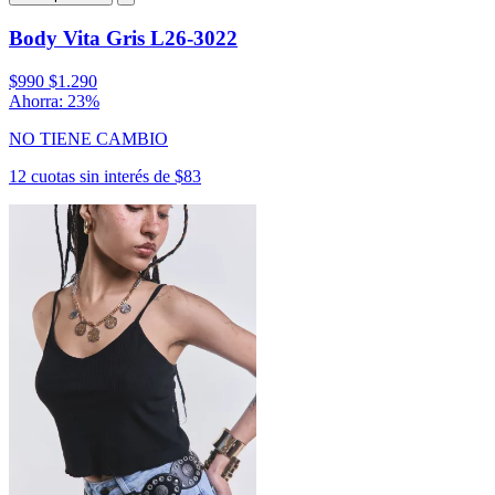
Body Vita Gris L26-3022
$990
$1.290
Ahorra: 23%
NO TIENE CAMBIO
12 cuotas sin interés de $83