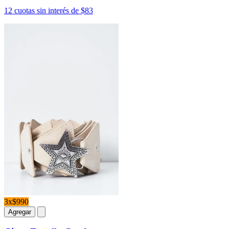
12 cuotas sin interés de $83
3x$990
Agregar