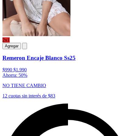
2x1
Agregar
Remeron Encaje Blanco Ss25
$990
$1.990
Ahorra: 50%
NO TIENE CAMBIO
12 cuotas sin interés de $83