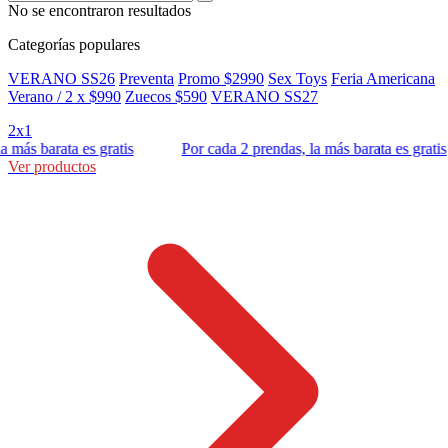
No se encontraron resultados
Categorías populares
VERANO SS26
Preventa
Promo $2990
Sex Toys
Feria Americana
Verano / 2 x $990
Zuecos $590
VERANO SS27
2x1
s barata es gratis
Por cada 2 prendas, la más barata es gratis
Ver productos