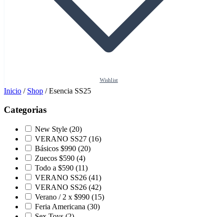
Wishlist
Inicio
/
Shop
/
Esencia SS25
Categorias
New Style
(20)
VERANO SS27
(16)
Básicos $990
(20)
Zuecos $590
(4)
Todo a $590
(11)
VERANO SS26
(41)
VERANO SS26
(42)
Verano / 2 x $990
(15)
Feria Americana
(30)
Sex Toys
(2)