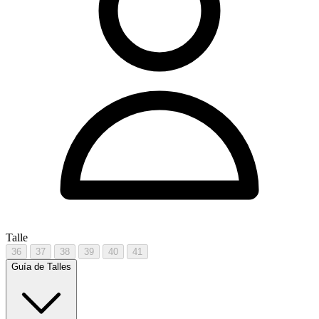
Talle
36
37
38
39
40
41
Guía de Talles