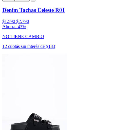
Denim Tachas Celeste R01
$1.590
$2.790
Ahorra: 43%
NO TIENE CAMBIO
12 cuotas sin interés de $133