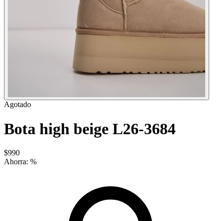
Agotado
Bota high beige L26-3684
$990
Ahorra:
%