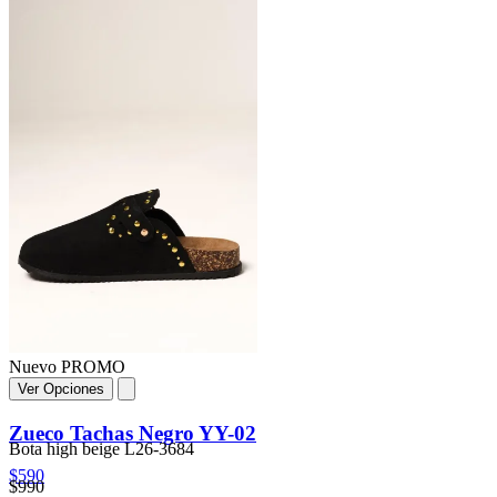
Nuevo
PROMO
Ver Opciones
Zueco Tachas Negro YY-02
Bota high beige L26-3684
$590
$990