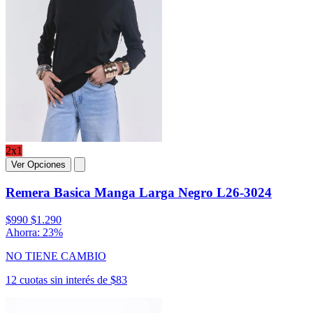
2x1
Ver Opciones
Remera Basica Manga Larga Negro L26-3024
$990
$1.290
Ahorra: 23%
NO TIENE CAMBIO
12 cuotas sin interés de $83