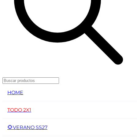
HOME
TODO 2X1
🌻
VERANO SS27