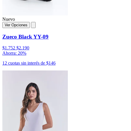
Nuevo
Ver Opciones
Zueco Black YY-09
$1.752
$2.190
Ahorra: 20%
12 cuotas sin interés de $146