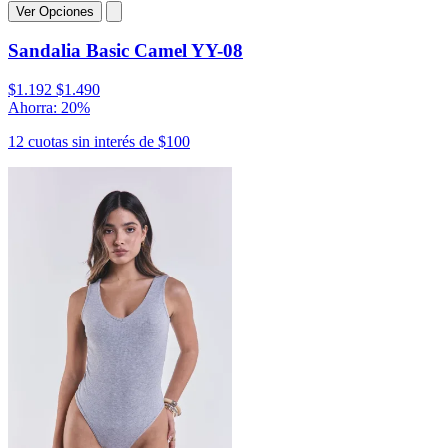
Ver Opciones
Sandalia Basic Camel YY-08
$1.192
$1.490
Ahorra: 20%
12 cuotas sin interés de $100